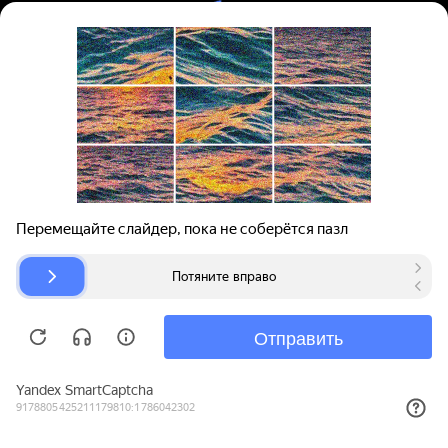
Вход | Регистрация
Поиск запчастей
О проекте
Для автокомпаний
Помощь
Авторазборки
Карта сайта
© bibinet.ru - система поиска запчастей,
авторезины и дисков
Copyright 2010-2026 Все права защищены