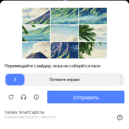
Вход | Регистрация
Поиск запчастей
О проекте
Для автокомпаний
Помощь
Авторазборки
Карта сайта
© bibinet.ru - система поиска запчастей,
авторезины и дисков
Copyright 2010-2026 Все права защищены