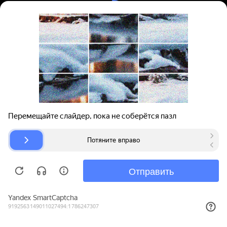
Вход | Регистрация
Поиск запчастей
О проекте
Для автокомпаний
Помощь
Авторазборки
Карта сайта
© bibinet.ru - система поиска запчастей,
авторезины и дисков
Copyright 2010-2026 Все права защищены