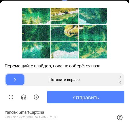
Вход | Регистрация
Поиск запчастей
О проекте
Для автокомпаний
Помощь
Авторазборки
Карта сайта
© bibinet.ru - система поиска запчастей,
авторезины и дисков
Copyright 2010-2026 Все права защищены