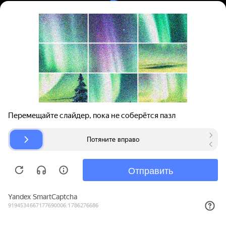
Вход | Регистрация
Поиск запчастей
О проекте
Для автокомпаний
Помощь
Авторазборки
Карта сайта
© bibinet.ru - система поиска запчастей,
авторезины и дисков
Copyright 2010-2026 Все права защищены