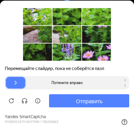
Вход | Регистрация
Поиск запчастей
О проекте
Для автокомпаний
Помощь
Авторазборки
Карта сайта
© bibinet.ru - система поиска запчастей,
авторезины и дисков
Copyright 2010-2026 Все права защищены