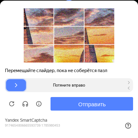
Вход | Регистрация
Поиск запчастей
О проекте
Для автокомпаний
Помощь
Авторазборки
Карта сайта
© bibinet.ru - система поиска запчастей,
авторезины и дисков
Copyright 2010-2026 Все права защищены