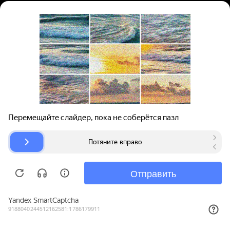
Вход | Регистрация
Поиск запчастей
О проекте
Для автокомпаний
Помощь
Авторазборки
Карта сайта
© bibinet.ru - система поиска запчастей,
авторезины и дисков
Copyright 2010-2026 Все права защищены