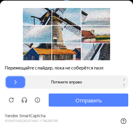
Вход | Регистрация
Поиск запчастей
О проекте
Для автокомпаний
Помощь
Авторазборки
Карта сайта
© bibinet.ru - система поиска запчастей,
авторезины и дисков
Copyright 2010-2026 Все права защищены