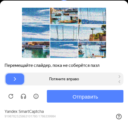
Вход | Регистрация
Поиск запчастей
О проекте
Для автокомпаний
Помощь
Авторазборки
Карта сайта
© bibinet.ru - система поиска запчастей,
авторезины и дисков
Copyright 2010-2026 Все права защищены