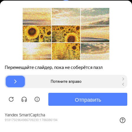
Вход | Регистрация
Поиск запчастей
О проекте
Для автокомпаний
Помощь
Авторазборки
Карта сайта
© bibinet.ru - система поиска запчастей,
авторезины и дисков
Copyright 2010-2026 Все права защищены