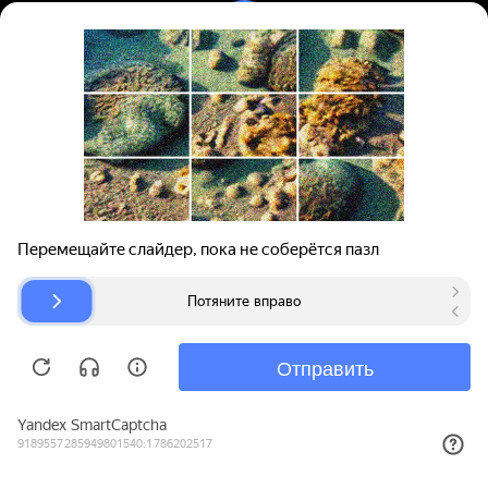
Вход | Регистрация
Поиск запчастей
О проекте
Для автокомпаний
Помощь
Авторазборки
Карта сайта
© bibinet.ru - система поиска запчастей,
авторезины и дисков
Copyright 2010-2026 Все права защищены