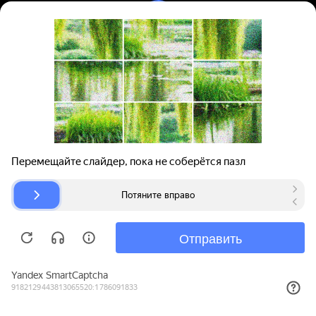
Вход | Регистрация
Поиск запчастей
О проекте
Для автокомпаний
Помощь
Авторазборки
Карта сайта
© bibinet.ru - система поиска запчастей,
авторезины и дисков
Copyright 2010-2026 Все права защищены