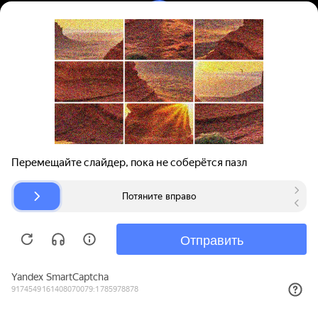
Вход | Регистрация
Поиск запчастей
О проекте
Для автокомпаний
Помощь
Авторазборки
Карта сайта
© bibinet.ru - система поиска запчастей,
авторезины и дисков
Copyright 2010-2026 Все права защищены