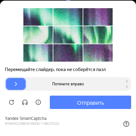
Вход | Регистрация
Поиск запчастей
О проекте
Для автокомпаний
Помощь
Авторазборки
Карта сайта
© bibinet.ru - система поиска запчастей,
авторезины и дисков
Copyright 2010-2026 Все права защищены