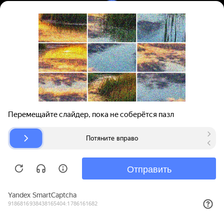
Вход | Регистрация
Поиск запчастей
О проекте
Для автокомпаний
Помощь
Авторазборки
Карта сайта
© bibinet.ru - система поиска запчастей,
авторезины и дисков
Copyright 2010-2026 Все права защищены