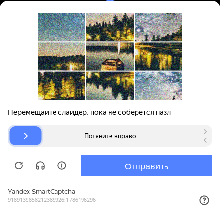
Вход | Регистрация
Поиск запчастей
О проекте
Для автокомпаний
Помощь
Авторазборки
Карта сайта
© bibinet.ru - система поиска запчастей,
авторезины и дисков
Copyright 2010-2026 Все права защищены