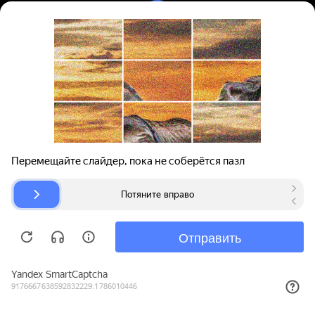
Вход | Регистрация
Поиск запчастей
О проекте
Для автокомпаний
Помощь
Авторазборки
Карта сайта
© bibinet.ru - система поиска запчастей,
авторезины и дисков
Copyright 2010-2026 Все права защищены