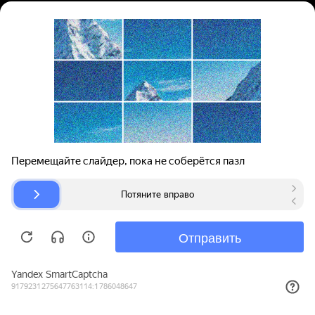
Вход | Регистрация
Поиск запчастей
О проекте
Для автокомпаний
Помощь
Авторазборки
Карта сайта
© bibinet.ru - система поиска запчастей,
авторезины и дисков
Copyright 2010-2026 Все права защищены