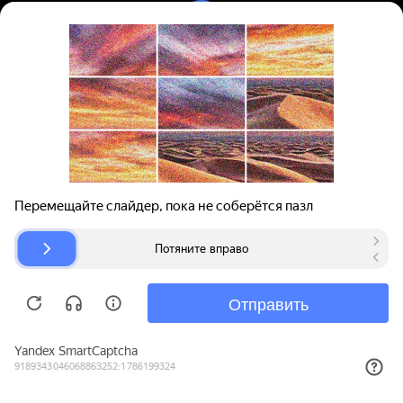
Вход | Регистрация
Поиск запчастей
О проекте
Для автокомпаний
Помощь
Авторазборки
Карта сайта
© bibinet.ru - система поиска запчастей,
авторезины и дисков
Copyright 2010-2026 Все права защищены