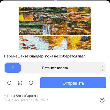
Вход | Регистрация
Поиск запчастей
О проекте
Для автокомпаний
Помощь
Авторазборки
Карта сайта
© bibinet.ru - система поиска запчастей,
авторезины и дисков
Copyright 2010-2026 Все права защищены