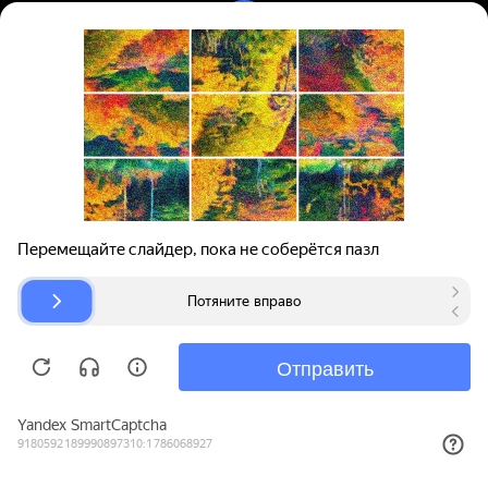
Вход | Регистрация
Поиск запчастей
О проекте
Для автокомпаний
Помощь
Авторазборки
Карта сайта
© bibinet.ru - система поиска запчастей,
авторезины и дисков
Copyright 2010-2026 Все права защищены