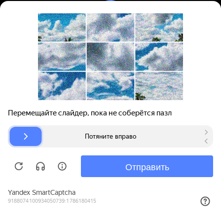
Вход | Регистрация
Поиск запчастей
О проекте
Для автокомпаний
Помощь
Авторазборки
Карта сайта
© bibinet.ru - система поиска запчастей,
авторезины и дисков
Copyright 2010-2026 Все права защищены