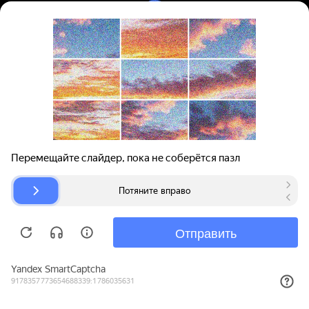
Вход | Регистрация
Поиск запчастей
О проекте
Для автокомпаний
Помощь
Авторазборки
Карта сайта
© bibinet.ru - система поиска запчастей,
авторезины и дисков
Copyright 2010-2026 Все права защищены