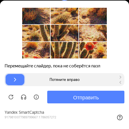
Вход | Регистрация
Поиск запчастей
О проекте
Для автокомпаний
Помощь
Авторазборки
Карта сайта
© bibinet.ru - система поиска запчастей,
авторезины и дисков
Copyright 2010-2026 Все права защищены