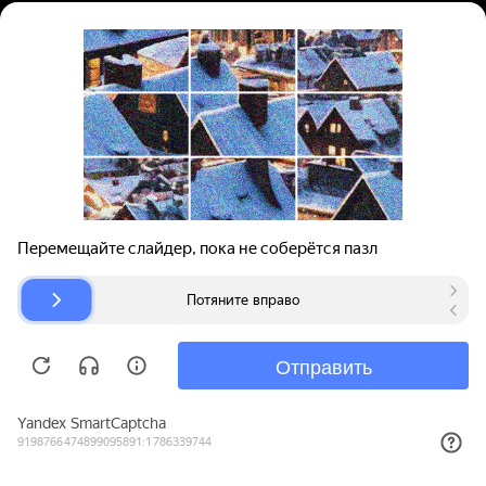
Вход | Регистрация
Поиск запчастей
О проекте
Для автокомпаний
Помощь
Авторазборки
Карта сайта
© bibinet.ru - система поиска запчастей,
авторезины и дисков
Copyright 2010-2026 Все права защищены