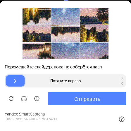
Вход | Регистрация
Поиск запчастей
О проекте
Для автокомпаний
Помощь
Авторазборки
Карта сайта
© bibinet.ru - система поиска запчастей,
авторезины и дисков
Copyright 2010-2026 Все права защищены