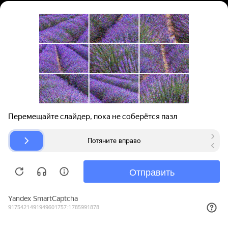
Вход | Регистрация
Поиск запчастей
О проекте
Для автокомпаний
Помощь
Авторазборки
Карта сайта
© bibinet.ru - система поиска запчастей,
авторезины и дисков
Copyright 2010-2026 Все права защищены