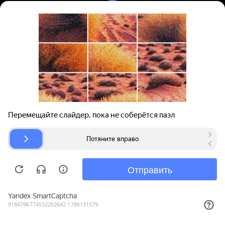
Вход | Регистрация
Поиск запчастей
О проекте
Для автокомпаний
Помощь
Авторазборки
Карта сайта
© bibinet.ru - система поиска запчастей,
авторезины и дисков
Copyright 2010-2026 Все права защищены