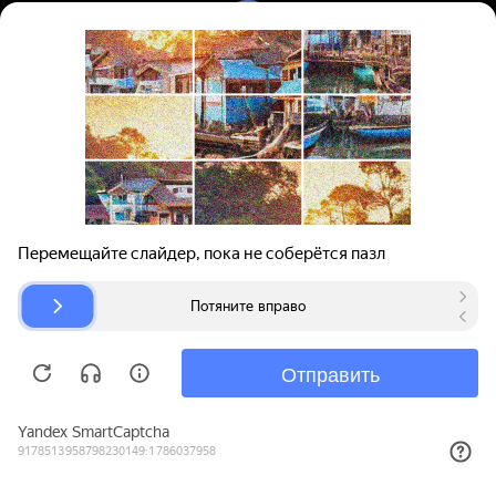
Вход | Регистрация
Поиск запчастей
О проекте
Для автокомпаний
Помощь
Авторазборки
Карта сайта
© bibinet.ru - система поиска запчастей,
авторезины и дисков
Copyright 2010-2026 Все права защищены