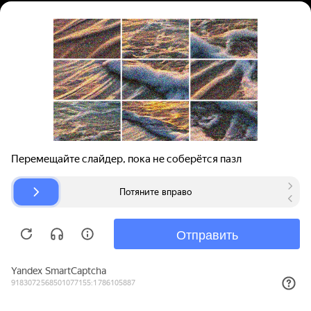
Вход | Регистрация
Поиск запчастей
О проекте
Для автокомпаний
Помощь
Авторазборки
Карта сайта
© bibinet.ru - система поиска запчастей,
авторезины и дисков
Copyright 2010-2026 Все права защищены