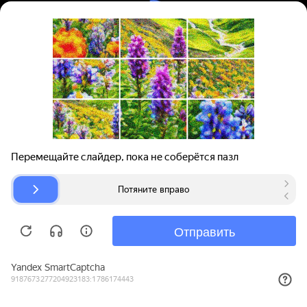
Вход | Регистрация
Поиск запчастей
О проекте
Для автокомпаний
Помощь
Авторазборки
Карта сайта
© bibinet.ru - система поиска запчастей,
авторезины и дисков
Copyright 2010-2026 Все права защищены