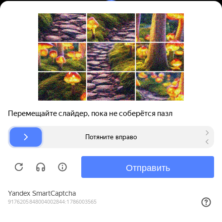
Вход | Регистрация
Поиск запчастей
О проекте
Для автокомпаний
Помощь
Авторазборки
Карта сайта
© bibinet.ru - система поиска запчастей,
авторезины и дисков
Copyright 2010-2026 Все права защищены