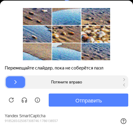
Вход | Регистрация
Поиск запчастей
О проекте
Для автокомпаний
Помощь
Авторазборки
Карта сайта
© bibinet.ru - система поиска запчастей,
авторезины и дисков
Copyright 2010-2026 Все права защищены