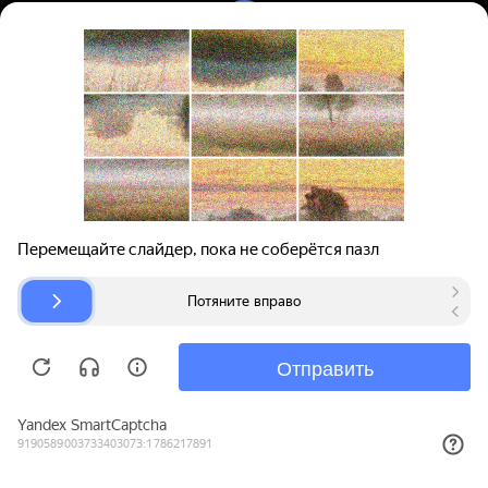
Вход | Регистрация
Поиск запчастей
О проекте
Для автокомпаний
Помощь
Авторазборки
Карта сайта
© bibinet.ru - система поиска запчастей,
авторезины и дисков
Copyright 2010-2026 Все права защищены