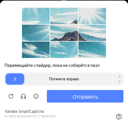
Вход | Регистрация
Поиск запчастей
О проекте
Для автокомпаний
Помощь
Авторазборки
Карта сайта
© bibinet.ru - система поиска запчастей,
авторезины и дисков
Copyright 2010-2026 Все права защищены