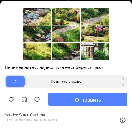
Вход | Регистрация
Поиск запчастей
О проекте
Для автокомпаний
Помощь
Авторазборки
Карта сайта
© bibinet.ru - система поиска запчастей,
авторезины и дисков
Copyright 2010-2026 Все права защищены