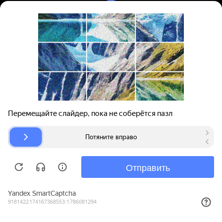
Вход | Регистрация
Поиск запчастей
О проекте
Для автокомпаний
Помощь
Авторазборки
Карта сайта
© bibinet.ru - система поиска запчастей,
авторезины и дисков
Copyright 2010-2026 Все права защищены