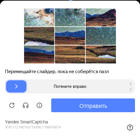
Вход | Регистрация
Поиск запчастей
О проекте
Для автокомпаний
Помощь
Авторазборки
Карта сайта
© bibinet.ru - система поиска запчастей,
авторезины и дисков
Copyright 2010-2026 Все права защищены