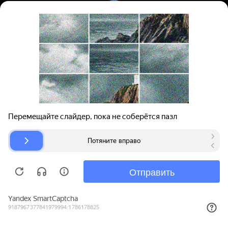
Вход | Регистрация
Поиск запчастей
О проекте
Для автокомпаний
Помощь
Авторазборки
Карта сайта
© bibinet.ru - система поиска запчастей,
авторезины и дисков
Copyright 2010-2026 Все права защищены