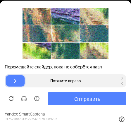
Вход | Регистрация
Поиск запчастей
О проекте
Для автокомпаний
Помощь
Авторазборки
Карта сайта
© bibinet.ru - система поиска запчастей,
авторезины и дисков
Copyright 2010-2026 Все права защищены