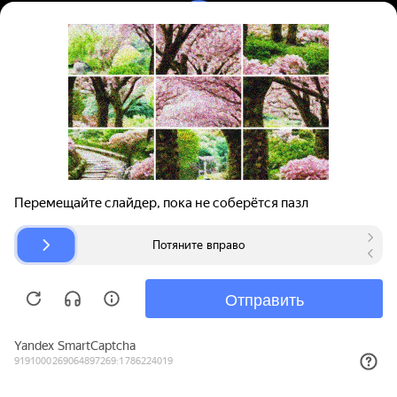
Вход | Регистрация
Поиск запчастей
О проекте
Для автокомпаний
Помощь
Авторазборки
Карта сайта
© bibinet.ru - система поиска запчастей,
авторезины и дисков
Copyright 2010-2026 Все права защищены