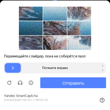
Вход | Регистрация
Поиск запчастей
О проекте
Для автокомпаний
Помощь
Авторазборки
Карта сайта
© bibinet.ru - система поиска запчастей,
авторезины и дисков
Copyright 2010-2026 Все права защищены