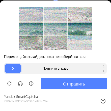
Вход | Регистрация
Поиск запчастей
О проекте
Для автокомпаний
Помощь
Авторазборки
Карта сайта
© bibinet.ru - система поиска запчастей,
авторезины и дисков
Copyright 2010-2026 Все права защищены