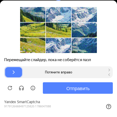
Вход | Регистрация
Поиск запчастей
О проекте
Для автокомпаний
Помощь
Авторазборки
Карта сайта
© bibinet.ru - система поиска запчастей,
авторезины и дисков
Copyright 2010-2026 Все права защищены