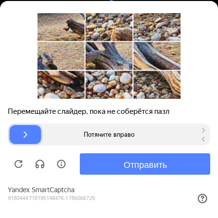
Вход | Регистрация
Поиск запчастей
О проекте
Для автокомпаний
Помощь
Авторазборки
Карта сайта
© bibinet.ru - система поиска запчастей,
авторезины и дисков
Copyright 2010-2026 Все права защищены