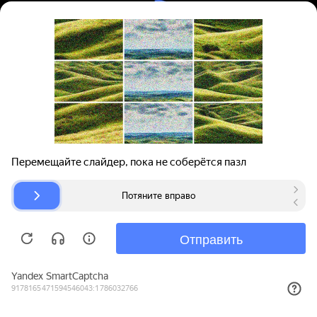
Вход | Регистрация
Поиск запчастей
О проекте
Для автокомпаний
Помощь
Авторазборки
Карта сайта
© bibinet.ru - система поиска запчастей,
авторезины и дисков
Copyright 2010-2026 Все права защищены