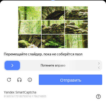
Вход | Регистрация
Поиск запчастей
О проекте
Для автокомпаний
Помощь
Авторазборки
Карта сайта
© bibinet.ru - система поиска запчастей,
авторезины и дисков
Copyright 2010-2026 Все права защищены