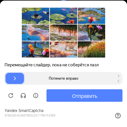
Вход | Регистрация
Поиск запчастей
О проекте
Для автокомпаний
Помощь
Авторазборки
Карта сайта
© bibinet.ru - система поиска запчастей,
авторезины и дисков
Copyright 2010-2026 Все права защищены