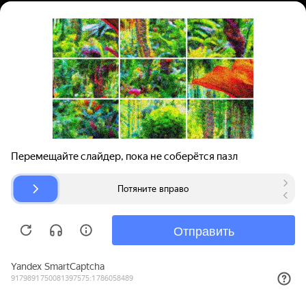
Вход | Регистрация
Поиск запчастей
О проекте
Для автокомпаний
Помощь
Авторазборки
Карта сайта
© bibinet.ru - система поиска запчастей,
авторезины и дисков
Copyright 2010-2026 Все права защищены